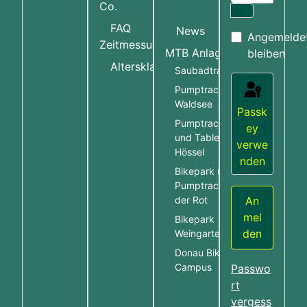
Co.
Passwort an
FAQ
News
Angemelde
Zeitmessung
MTB Anlagen
bleiben
More about:
Altersklassen
Saubadtrail
Pumptrack Bad
Waldsee
Passk
Pumptrack Hössel
ey
und Table Line
verwe
Hössel
nden
Bikepark und
Pumptrack Rot an
An
der Rot
mel
Bikepark
den
Weingarten
Donau Bike
Campus
Passwo
rt
vergess