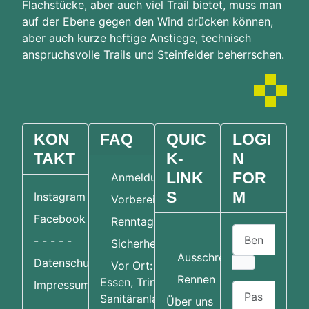
Flachstücke, aber auch viel Trail bietet, muss man
auf der Ebene gegen den Wind drücken können,
aber auch kurze heftige Anstiege, technisch
anspruchsvolle Trails und Steinfelder beherrschen.
KON
FAQ
QUIC
LOGI
TAKT
K-
N
LINK
FOR
Anmeldung
S
M
Instagram
Vorbereitung
Facebook
Renntag
Benutzername
Home
- - - - -
Sicherheit
Ausschreibungen
Datenschutzerklärung
Vor Ort:
Rennen
Essen, Trinken,
Impressum
Passwort
Sanitäranlagen &
Über uns