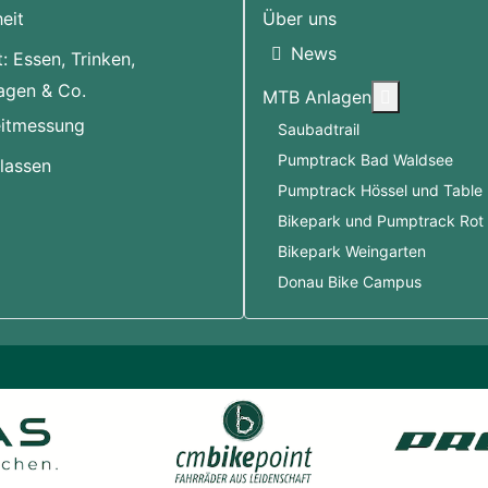
eit
Über uns
News
: Essen, Trinken,
agen & Co.
More about
MTB Anlagen
itmessung
Saubadtrail
Pumptrack Bad Waldsee
klassen
Pumptrack Hössel und Table 
Bikepark und Pumptrack Rot 
Bikepark Weingarten
Donau Bike Campus