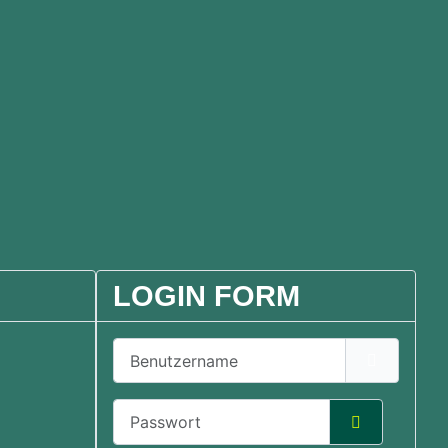
LOGIN FORM
Benutzername
Passwort
Passwort a