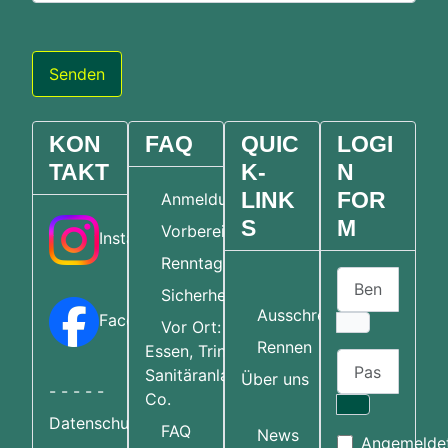
Senden
KON
FAQ
QUIC
LOGI
TAKT
K-
N
LINK
FOR
Anmeldung
S
M
Vorbereitung
Instagram
Renntag
Benutzername
Home
Sicherheit
Ausschreibungen
Facebook
Vor Ort:
Rennen
Essen, Trinken,
Passwort
Sanitäranlagen &
Über uns
- - - - -
Co.
Passwort an
Datenschutzerklärung
FAQ
News
Angemelde