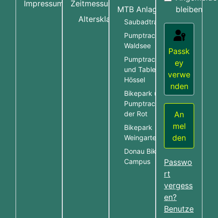
Impressum
Zeitmessung
MTB Anlagen
bleiben
More about:
Altersklassen
Saubadtrail
Pumptrack Bad
Waldsee
Passk
Pumptrack Hössel
ey
und Table Line
verwe
Hössel
nden
Bikepark und
Pumptrack Rot an
An
der Rot
mel
Bikepark
den
Weingarten
Donau Bike
Campus
Passwo
rt
vergess
en?
Benutze