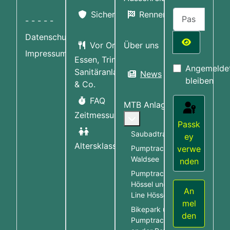
Passwort
Sicherheit
Rennen
- - - - -
Datenschutzerklärung
Vor Ort:
Über uns
Impressum
Passwort a
Essen, Trinken,
Angemelde
Sanitäranlagen
News
bleiben
& Co.
FAQ
MTB Anlagen
Zeitmessung
More about: MTB Anlag
Passk
Saubadtrail
ey
Altersklassen
Pumptrack Bad
verwe
Waldsee
nden
Pumptrack
Hössel und Table
An
Line Hössel
mel
Bikepark und
den
Pumptrack Rot