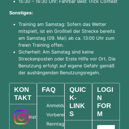
15:30 – 16:30 Uhr: Fahrbar Best Trick Contest
Sonstiges:
Training am Samstag: Sofern das Wetter
mitspielt, ist ein Großteil der Strecke bereits
am Samstag (09. Mai) ab ca. 13:00 Uhr zum
freien Training offen.
Sicherheit: Am Samstag sind keine
Streckenposten oder Erste Hilfe vor Ort. Die
Benutzung erfolgt auf eigene Gefahr gemäß
der aushängenden Benutzungsregeln.
KON
FAQ
QUIC
LOGI
TAKT
K-
N
LINK
FOR
Anmeldung
S
M
Vorbereitung
Instagram
Renntag
Benutzername