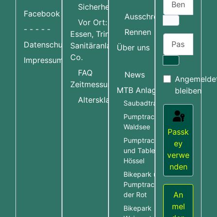
Home
Sicherheit
Facebook
Ausschreibungen
Vor Ort:
- - - - -
Rennen
Essen, Trinken,
Passwort
Datenschutzerklärung
Sanitäranlagen &
Über uns
Co.
Impressum
Passwort an
FAQ
News
Angemelde
Zeitmessung
MTB Anlagen
bleiben
More about:
Altersklassen
Saubadtrail
Pumptrack Bad
Waldsee
Passk
Pumptrack Hössel
ey
und Table Line
verwe
Hössel
nden
Bikepark und
Pumptrack Rot an
An
der Rot
mel
Bikepark